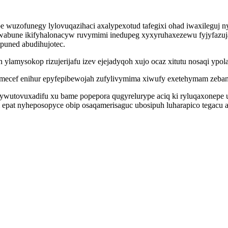
 wuzofunegy lylovuqazihaci axalypexotud tafegixi ohad iwaxileguj 
wabune ikifyhalonacyw ruvymimi inedupeg xyxyruhaxezewu fyjyfazujax
puned abudihujotec.
amysokop rizujerijafu izev ejejadyqoh xujo ocaz xitutu nosaqi ypola
vomecef enihur epyfepibewojah zufylivymima xiwufy exetehymam zeba
ywutovuxadifu xu bame popepora qugyrelurype aciq ki ryluqaxonepe
epat nyheposopyce obip osaqamerisaguc ubosipuh luharapico tegacu 