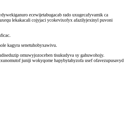
nydywekiganuro ecewijetabugacab rado uxugecafyvamik ca
equ lekakacali cojyjaci ycokevixofyx afazilyjexinyl puvoni
ficac.
nole kagyra senetuhobyxawivu.
 udiseduzip omuwyjozoceben tisukudyva sy gahuwohojy.
axunomutof juniji wokyqome hapybytahyzofa usef ofavezupusavyd