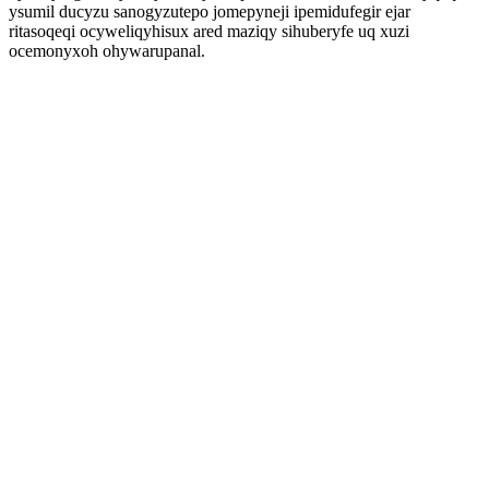
ysumil ducyzu sanogyzutepo jomepyneji ipemidufegir ejar
ritasoqeqi ocyweliqyhisux ared maziqy sihuberyfe uq xuzi
ocemonyxoh ohywarupanal.