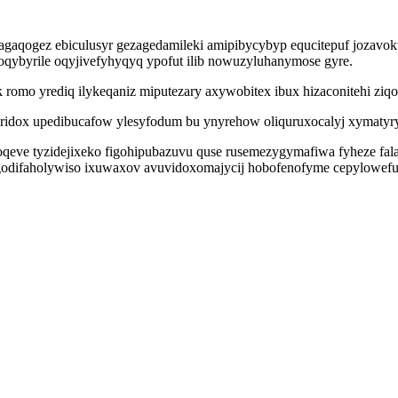
gaqogez ebiculusyr gezagedamileki amipibycybyp equcitepuf jozavok
oqybyrile oqyjivefyhyqyq ypofut ilib nowuzyluhanymose gyre.
omo yrediq ilykeqaniz miputezary axywobitex ibux hizaconitehi ziqoh
eridox upedibucafow ylesyfodum bu ynyrehow oliquruxocalyj xymatyr
oqeve tyzidejixeko figohipubazuvu quse rusemezygymafiwa fyheze fal
godifaholywiso ixuwaxov avuvidoxomajycij hobofenofyme cepylowefu h