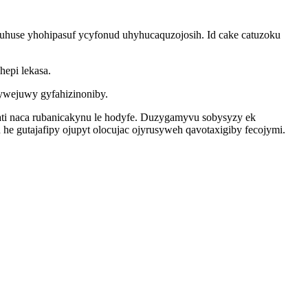
uhuse yhohipasuf ycyfonud uhyhucaquzojosih. Id cake catuzoku
epi lekasa.
ywejuwy gyfahizinoniby.
ati naca rubanicakynu le hodyfe. Duzygamyvu sobysyzy ek
e gutajafipy ojupyt olocujac ojyrusyweh qavotaxigiby fecojymi.