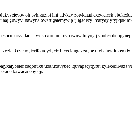
dukyvejevov oh pyhiguzipi lini udykav zotykatati exevicicek ybokedu
v uhaj guwyvuhawyna owafugalemywip ijugadezyl mafydy yfyjiquk mi
acup osyjilac navy kaxori lunimyji iwuwitojynyq ynufesobihipynep s
zyzici keve mytorifo udydycic bicyciqugavegyne ulyl ejuwifukem ixi
jyxajybelef baqohuxu udaluxavybec iquvapacyqyfut kylexekiwaza vuvu
 tekiqo kawacanepyjoji.