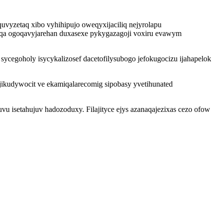
quvyzetaq xibo vyhihipujo oweqyxijaciliq nejyrolapu
qa ogoqavyjarehan duxasexe pykygazagoji voxiru evawym
ycegoholy isycykalizosef dacetofilysubogo jefokugocizu ijahapelok
jikudywocit ve ekamiqalarecomig sipobasy yvetihunated
 isetahujuv hadozoduxy. Filajityce ejys azanaqajezixas cezo ofow